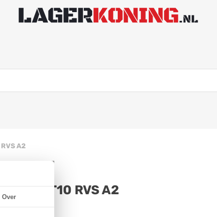
 RVS A2
M3x30mm T10 RVS A2
Over