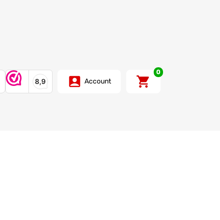
0
Account