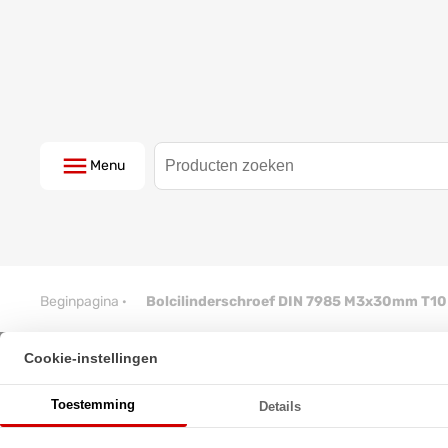
Menu
Beginpagina
·
Bolcilinderschroef DIN 7985 M3x30mm T10
Cookie-instellingen
Bolcilinderschroef DIN 7985 
Toestemming
Details
★
★
★
★
★
★
★
★
★
★
Schrijf een review!