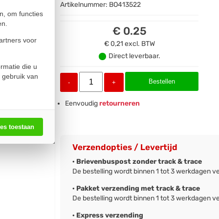
Artikelnummer:
BO413522
n, om functies
en.
€ 0.25
artners voor
€ 0,21
excl. BTW
Direct leverbaar.
rmatie die u
 gebruik van
Bestellen
-
+
Eenvoudig
retourneren
les toestaan
Verzendopties / Levertijd
· Brievenbuspost zonder track & trace
De bestelling wordt binnen 1 tot 3 werkdagen v
· Pakket verzending met track & trace
De bestelling wordt binnen 1 tot 3 werkdagen v
· Express verzending