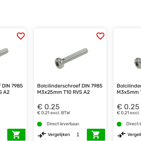
f DIN 7985
Bolcilinderschroef DIN 7985
Bolcilind
S A2
M3x25mm T10 RVS A2
M3x5mm T
€ 0.25
€ 0.25
€ 0,21
excl. BTW
€ 0,21
excl.
.
Direct leverbaar.
Direct 
Vergelijken
Vergel