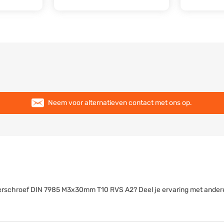
Neem voor alternatieven contact met ons op.
linderschroef DIN 7985 M3x30mm T10 RVS A2? Deel je ervaring met ander