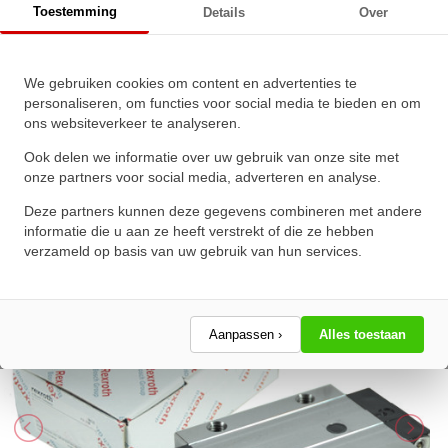
Toestemming
Details
Over
C1-H-2 Zonder Kogelketting
We gebruiken cookies om content en advertenties te
Bosch Rexroth Kogelwagen
personaliseren, om functies voor social media te bieden en om
ons websiteverkeer te analyseren.
Koolstofstaal KWC-020-FKN-C1-
H-2 Zonder Kogelketting
Ook delen we informatie over uw gebruik van onze site met
onze partners voor social media, adverteren en analyse.
★
★
★
★
★
★
★
★
★
★
Deze partners kunnen deze gegevens combineren met andere
Schrijf een review!
informatie die u aan ze heeft verstrekt of die ze hebben
verzameld op basis van uw gebruik van hun services.
Aanpassen ›
Alles toestaan