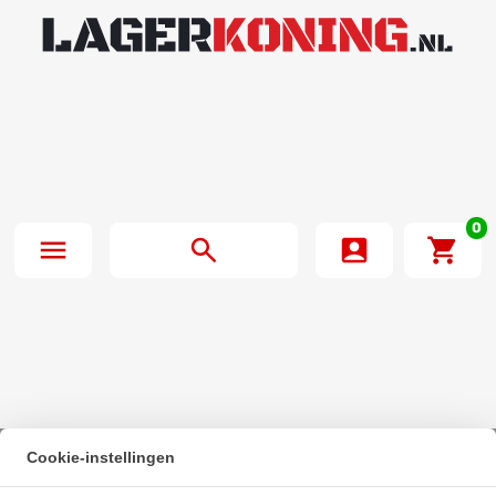
0
Cookie-instellingen
Beginpagina
·
Bosch Rexroth Kogelwagen Koolstofstaal KWC-020-FKN-