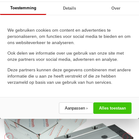
Bosch Rexroth Kogelwagen Koolstofstaal KWD-035-FLS-
Toestemming
Details
Over
C2-P-1 Zonder Kogelketting
We gebruiken cookies om content en advertenties te
Bosch Rexroth Kogelwagen
personaliseren, om functies voor social media te bieden en om
ons websiteverkeer te analyseren.
Koolstofstaal KWD-035-FLS-C2-
P-1 Zonder Kogelketting
Ook delen we informatie over uw gebruik van onze site met
onze partners voor social media, adverteren en analyse.
★
★
★
★
★
★
★
★
★
★
Deze partners kunnen deze gegevens combineren met andere
Schrijf een review!
informatie die u aan ze heeft verstrekt of die ze hebben
verzameld op basis van uw gebruik van hun services.
Aanpassen ›
Alles toestaan