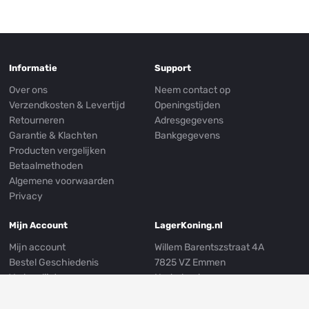
Informatie
Support
Over ons
Neem contact op
Verzendkosten & Levertijd
Openingstijden
Retourneren
Adresgegevens
Garantie & Klachten
Bankgegevens
Producten vergelijken
Betaalmethoden
Algemene voorwaarden
Privacy
Mijn Account
LagerKoning.nl
Mijn account
Willem Barentszstraat 4A
Bestel Geschiedenis
7825 VZ Emmen
Verlanglijst
Nederland
Nieuwsbrief
E-mail:
info@lagerkoning.nl
Mijn Adresgegevens
Telefoon: 0031 (0)591 239249