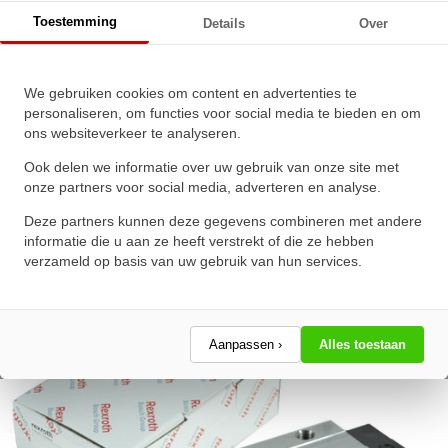
Bosch Rexroth Kogelwagen Super Koolstofstaal KWD-
Toestemming
Details
Over
015-FKS-C0-H-1 Zonder Kogelketting - SS
We gebruiken cookies om content en advertenties te
Bosch Rexroth Kogelwagen
personaliseren, om functies voor social media te bieden en om
ons websiteverkeer te analyseren.
Super Koolstofstaal KWD-015-
FKS-C0-H-1 Zonder Kogelketting
Ook delen we informatie over uw gebruik van onze site met
- SS
onze partners voor social media, adverteren en analyse.
Deze partners kunnen deze gegevens combineren met andere
★
★
★
★
★
★
★
★
★
★
informatie die u aan ze heeft verstrekt of die ze hebben
Schrijf een review!
verzameld op basis van uw gebruik van hun services.
Aanpassen ›
Alles toestaan