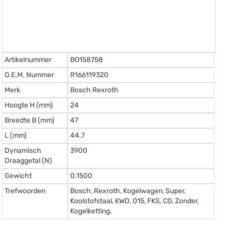
Artikelnummer
BO158758
O.E.M. Nummer
R166119320
Merk
Bosch Rexroth
Hoogte H (mm)
24
Breedte B (mm)
47
L (mm)
44.7
Dynamisch
3900
Draaggetal (N)
Gewicht
0.1500
Trefwoorden
Bosch, Rexroth, Kogelwagen, Super,
Koolstofstaal, KWD, 015, FKS, C0, Zonder,
Kogelketting.