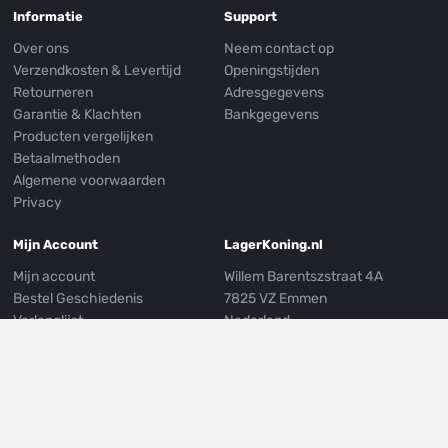
Informatie
Support
Over ons
Neem contact op
Verzendkosten & Levertijd
Openingstijden
Retourneren
Adresgegevens
Garantie & Klachten
Bankgegevens
Producten vergelijken
Betaalmethoden
Algemene voorwaarden
Privacy
Mijn Account
LagerKoning.nl
Mijn account
Willem Barentszstraat 4A
Bestel Geschiedenis
7825 VZ Emmen
Verlanglijst
Nederland
Nieuwsbrief
E-mail:
info@lagerkoning.nl
Mijn Adresgegevens
Telefoon: 0031 (0)591 239249
Whatsapp:
0031 (0)591 301999
Volg ons