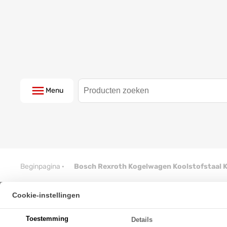
Menu
Beginpagina
·
Bosch Rexroth Kogelwagen Koolstofstaal
Cookie-instellingen
Bosch Rexroth Kogelwagen Koo
Toestemming
Details