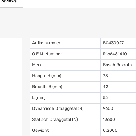
Reviews
Artikelnummer
BO430027
O.E.M. Nummer
R166481410
Merk
Bosch Rexroth
Hoogte H (mm)
28
Breedte B (mm)
42
L (mm)
55
Dynamisch Draaggetal (N)
9600
Statisch Draaggetal (N)
13600
Gewicht
0.2000