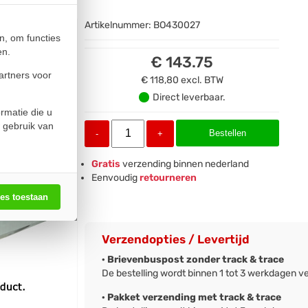
Artikelnummer:
BO430027
n, om functies
en.
€ 143.75
artners voor
€ 118,80
excl. BTW
Direct leverbaar.
rmatie die u
 gebruik van
Bestellen
-
+
Gratis
verzending binnen nederland
Eenvoudig
retourneren
les toestaan
Verzendopties / Levertijd
· Brievenbuspost zonder track & trace
De bestelling wordt binnen 1 tot 3 werkdagen v
· Pakket verzending met track & trace