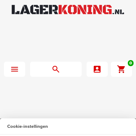
0
Cookie-instellingen
Beginpagina
·
Bosch Rexroth Kogelwagen Koolstofstaal KWD-020-CNS-