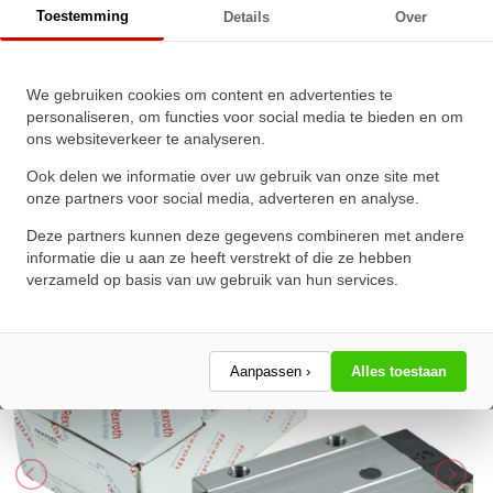
Toestemming
Details
Over
C1-H-1 Met Kogelketting
We gebruiken cookies om content en advertenties te
Bosch Rexroth Kogelwagen
personaliseren, om functies voor social media te bieden en om
ons websiteverkeer te analyseren.
Koolstofstaal KWD-020-CNS-C1-
H-1 Met Kogelketting
Ook delen we informatie over uw gebruik van onze site met
onze partners voor social media, adverteren en analyse.
★
★
★
★
★
★
★
★
★
★
Deze partners kunnen deze gegevens combineren met andere
Schrijf een review!
informatie die u aan ze heeft verstrekt of die ze hebben
verzameld op basis van uw gebruik van hun services.
Aanpassen ›
Alles toestaan