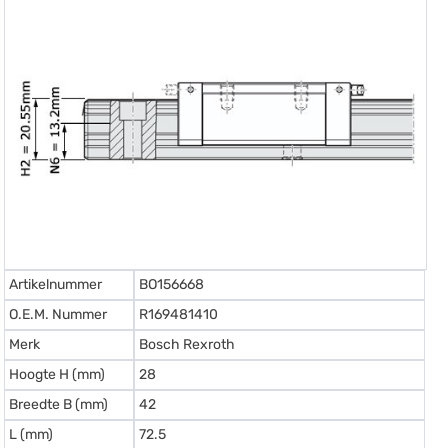
Artikelnummer
BO156668
O.E.M. Nummer
R169481410
Merk
Bosch Rexroth
Hoogte H (mm)
28
Breedte B (mm)
42
L (mm)
72.5