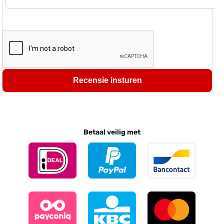
Recensie insturen
Betaal veilig met