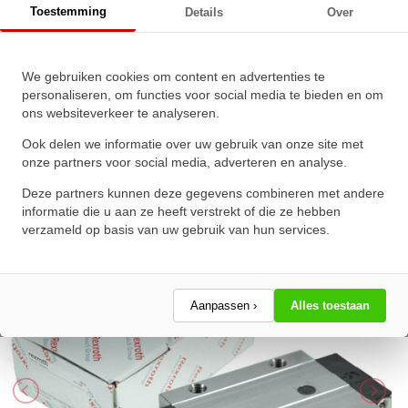
Toestemming
Details
Over
C1-N-2 Zonder Kogelketting
We gebruiken cookies om content en advertenties te
Bosch Rexroth Kogelwagen
personaliseren, om functies voor social media te bieden en om
ons websiteverkeer te analyseren.
Koolstofstaal KWC-020-SNN-C1-
N-2 Zonder Kogelketting
Ook delen we informatie over uw gebruik van onze site met
onze partners voor social media, adverteren en analyse.
★
★
★
★
★
★
★
★
★
★
Deze partners kunnen deze gegevens combineren met andere
Schrijf een review!
informatie die u aan ze heeft verstrekt of die ze hebben
verzameld op basis van uw gebruik van hun services.
Aanpassen ›
Alles toestaan