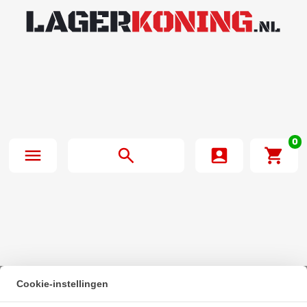
0
Cookie-instellingen
Beginpagina
·
Bosch Rexroth Kogelwagen Koolstofstaal KWC-020-SNN-