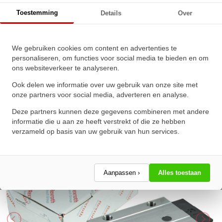
Bosch Rexroth Rollenwagen Koolstofstaal RWD-035-
Toestemming
Details
Over
SNS-C2-H-2
We gebruiken cookies om content en advertenties te
Bosch Rexroth Rollenwagen
personaliseren, om functies voor social media te bieden en om
ons websiteverkeer te analyseren.
Koolstofstaal RWD-035-SNS-
C2-H-2
Ook delen we informatie over uw gebruik van onze site met
onze partners voor social media, adverteren en analyse.
★
★
★
★
★
★
★
★
★
★
Deze partners kunnen deze gegevens combineren met andere
Schrijf een review!
informatie die u aan ze heeft verstrekt of die ze hebben
verzameld op basis van uw gebruik van hun services.
Aanpassen ›
Alles toestaan