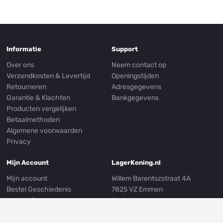
Informatie
Support
Over ons
Neem contact op
Verzendkosten & Levertijd
Openingstijden
Retourneren
Adresgegevens
Garantie & Klachten
Bankgegevens
Producten vergelijken
Betaalmethoden
Algemene voorwaarden
Privacy
Mijn Account
LagerKoning.nl
Mijn account
Willem Barentszstraat 4A
Bestel Geschiedenis
7825 VZ Emmen
Verlanglijst
Nederland
Nieuwsbrief
E-mail:
info@lagerkoning.nl
Mijn Adresgegevens
Telefoon: 0031 (0)591 239249