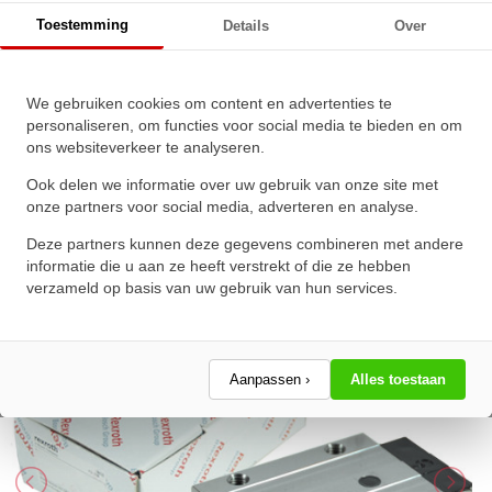
Bosch Rexroth Rollenwagen Koolstofstaal RWD-045-
Toestemming
Details
Over
SLH-C3-S-2
We gebruiken cookies om content en advertenties te
Bosch Rexroth Rollenwagen
personaliseren, om functies voor social media te bieden en om
ons websiteverkeer te analyseren.
Koolstofstaal RWD-045-SLH-
C3-S-2
Ook delen we informatie over uw gebruik van onze site met
onze partners voor social media, adverteren en analyse.
★
★
★
★
★
★
★
★
★
★
Deze partners kunnen deze gegevens combineren met andere
Schrijf een review!
informatie die u aan ze heeft verstrekt of die ze hebben
verzameld op basis van uw gebruik van hun services.
Aanpassen ›
Alles toestaan