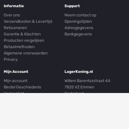
Informatie
Support
Over ons
Neem contact op
Verzendkosten & Levertijd
Openingstijden
Retourneren
Adresgegevens
Garantie & Klachten
Bankgegevens
Producten vergelijken
Betaalmethoden
Algemene voorwaarden
Privacy
Mijn Account
LagerKoning.nl
Mijn account
Willem Barentszstraat 4A
Bestel Geschiedenis
7825 VZ Emmen
Verlanglijst
Nederland
Nieuwsbrief
E-mail:
info@lagerkoning.nl
Mijn Adresgegevens
Telefoon: 0031 (0)591 239249
Whatsapp:
0031 (0)591 301999
Volg ons