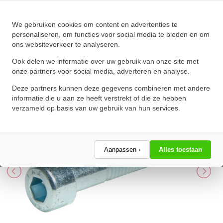
We gebruiken cookies om content en advertenties te
Cilinderbout met binnenzeskant
personaliseren, om functies voor social media te bieden en om
ons websiteverkeer te analyseren.
DIN 912 M5x55 8.8 Verzinkt
Ook delen we informatie over uw gebruik van onze site met
★
★
★
★
★
★
★
★
★
★
onze partners voor social media, adverteren en analyse.
Schrijf een review!
Deze partners kunnen deze gegevens combineren met andere
informatie die u aan ze heeft verstrekt of die ze hebben
verzameld op basis van uw gebruik van hun services.
Aanpassen ›
Alles toestaan