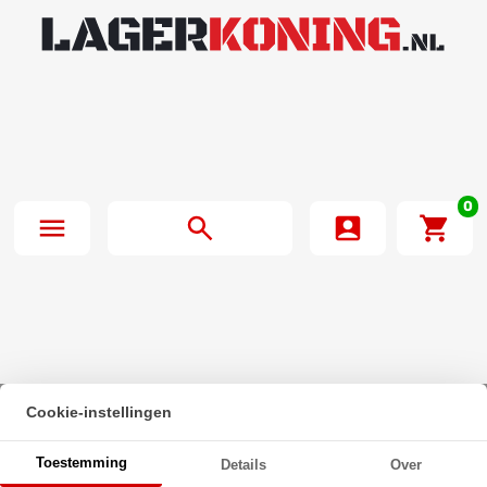
0
Cookie-instellingen
Beginpagina
·
Cilinderbout met binnenzeskant DIN 912 M5x55 8.8
Toestemming
Details
Over
Verzinkt