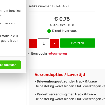
Artikelnummer:
BO948450
n, om functies
en.
€ 0.75
artners voor
€ 0,62
excl. BTW
Direct leverbaar.
rmatie die u
 gebruik van
Bestellen
-
+
Eenvoudig
retourneren
les toestaan
Verzendopties / Levertijd
· Brievenbuspost zonder track & trace
De bestelling wordt binnen 1 tot 3 werkdagen v
· Pakket verzending met track & trace
De bestelling wordt binnen 1 tot 3 werkdagen v