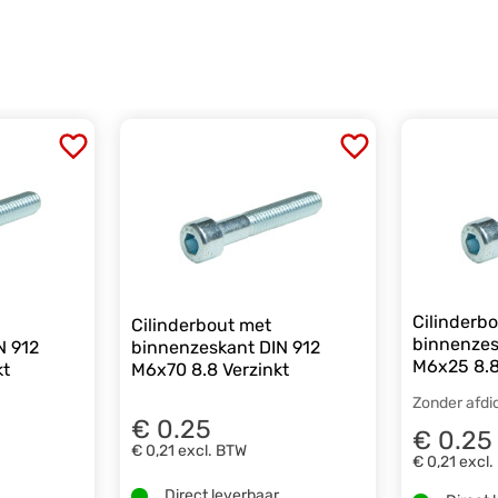
Cilinderb
Cilinderbout met
binnenzes
N 912
binnenzeskant DIN 912
M6x25 8.8
kt
M6x70 8.8 Verzinkt
Zonder afdi
€ 0.25
€ 0.25
€ 0,21
excl. BTW
€ 0,21
excl.
.
Direct leverbaar.