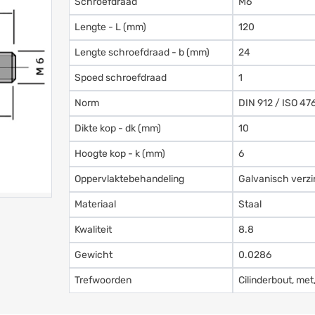
Schroefdraad
M6
Lengte - L (mm)
120
Lengte schroefdraad - b (mm)
24
Spoed schroefdraad
1
Norm
DIN 912 / ISO 47
Dikte kop - dk (mm)
10
Hoogte kop - k (mm)
6
Oppervlaktebehandeling
Galvanisch verzi
Materiaal
Staal
Kwaliteit
8.8
Gewicht
0.0286
Trefwoorden
Cilinderbout, met