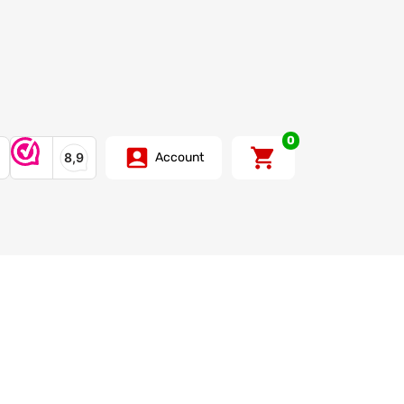
0
Account