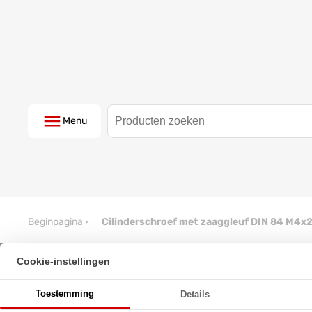
Menu
Beginpagina
·
Cilinderschroef met zaaggleuf DIN 84 M4x2
Cookie-instellingen
Cilinderschroef met zaaggleuf 
Toestemming
Details