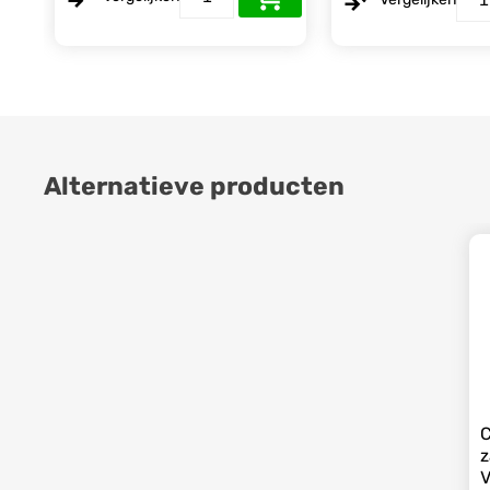
Alternatieve producten
C
z
V