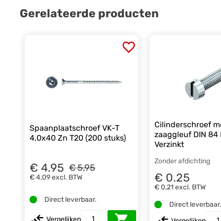
Gerelateerde producten
Cilinderschroef m
Spaanplaatschroef VK-T
zaaggleuf DIN 84
4,0x40 Zn T20 (200 stuks)
Verzinkt
Zonder afdichting
€ 4.95
€ 5,95
€ 0.25
€ 4,09
excl. BTW
€ 0,21
excl. BTW
Direct leverbaar.
Direct leverbaar
Vergelijken
Vergelijken