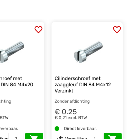
chroef met
Cilinderschroef met
 DIN 84 M4x20
zaaggleuf DIN 84 M4x12
Verzinkt
chting
Zonder afdichting
€ 0.25
 BTW
€ 0,21
excl. BTW
leverbaar.
Direct leverbaar.
ijken
Vergelijken