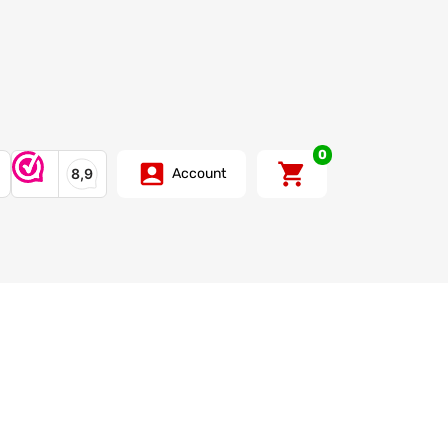
0
Account