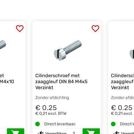
et
Cilinderschroef met
Cilinders
 M4x10
zaaggleuf DIN 84 M4x5
zaaggleuf
Verzinkt
Verzinkt
Zonder afdichting
Zonder afdi
€ 0.25
€ 0.25
€ 0,21
excl. BTW
€ 0,21
excl.
.
Direct leverbaar.
Direct 
Vergelijken
Vergel