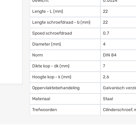
Gewicht
0.0024
Lengte - L (mm)
22
Lengte schroefdraad - b (mm)
22
Spoed schroefdraad
0.7
Diameter (mm)
4
Norm
DIN 84
Dikte kop - dk (mm)
7
Hoogte kop - k (mm)
2.6
Oppervlaktebehandeling
Galvanisch verzi
Materiaal
Staal
Trefwoorden
Cilinderschroef, 