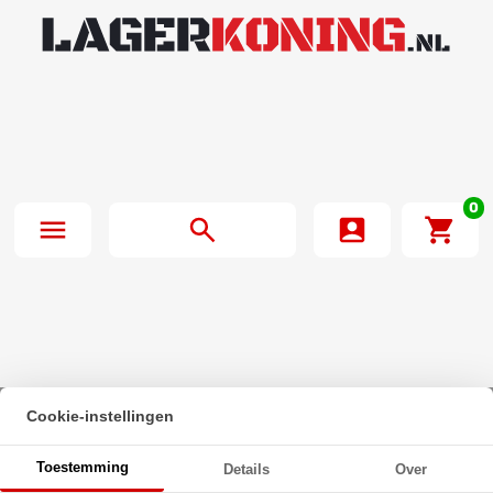
0
Cookie-instellingen
Beginpagina
·
Cilinderschroef met zaaggleuf DIN 84 M6x12 Verzinkt
Toestemming
Details
Over