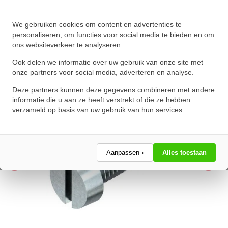
Cilinderschroef met zaaggleuf
We gebruiken cookies om content en advertenties te
personaliseren, om functies voor social media te bieden en om
DIN 84 M6x12 Verzinkt
ons websiteverkeer te analyseren.
★
★
★
★
★
★
★
★
★
★
Ook delen we informatie over uw gebruik van onze site met
Schrijf een review!
onze partners voor social media, adverteren en analyse.
Deze partners kunnen deze gegevens combineren met andere
informatie die u aan ze heeft verstrekt of die ze hebben
verzameld op basis van uw gebruik van hun services.
Aanpassen ›
Alles toestaan