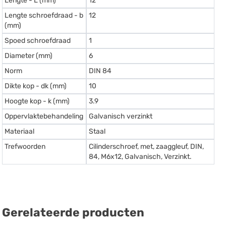
Lengte - L (mm)
12
Lengte schroefdraad - b
12
(mm)
Spoed schroefdraad
1
Diameter (mm)
6
Norm
DIN 84
Dikte kop - dk (mm)
10
Hoogte kop - k (mm)
3.9
Oppervlaktebehandeling
Galvanisch verzinkt
Materiaal
Staal
Trefwoorden
Cilinderschroef, met, zaaggleuf, DIN,
84, M6x12, Galvanisch, Verzinkt.
Gerelateerde producten