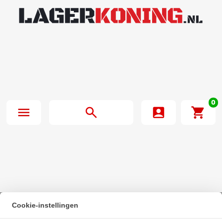
0
Cookie-instellingen
Beginpagina
·
FAG Kogellager 6307 C 2HRS C3 (35x80x21mm)