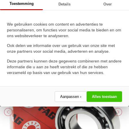
Toestemming
Details
Over
FAG Kogellager 6307 C 2HRS C3
We gebruiken cookies om content en advertenties te
personaliseren, om functies voor social media te bieden en om
(35x80x21mm)
ons websiteverkeer te analyseren.
★
★
★
★
★
★
★
★
★
★
Ook delen we informatie over uw gebruik van onze site met
Schrijf een review!
onze partners voor social media, adverteren en analyse.
Deze partners kunnen deze gegevens combineren met andere
informatie die u aan ze heeft verstrekt of die ze hebben
verzameld op basis van uw gebruik van hun services.
Aanpassen ›
Alles toestaan