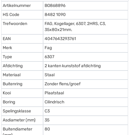
Artikelnummer
BO868896
HS Code
8482 1090
Trefwoorden
FAG, Kogellager, 6307, 2HRS, C3,
35x80x21mm.
EAN
4047643293761
Merk
Fag
Type
6307
Afdichting
2 kanten kunststof afdichting
Materiaal
Staal
Buitenring
Zonder flens/groef
Kooi
Plaatstaal
Boring
Cilindrisch
Spelingsklasse
C3
Asdiameter (mm)
35
Buitendiameter
80