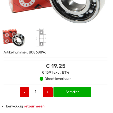
Artikelnummer:
BO868896
€ 19.25
€ 15,91
excl. BTW
Direct leverbaar.
Bestellen
-
+
Eenvoudig
retourneren