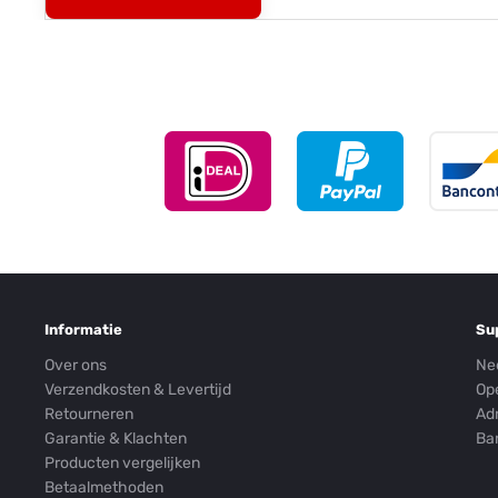
Informatie
Su
Over ons
Ne
Verzendkosten & Levertijd
Op
Retourneren
Ad
Garantie & Klachten
Ba
Producten vergelijken
Betaalmethoden