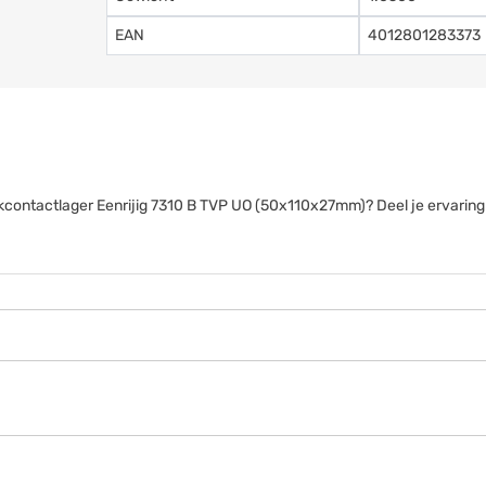
EAN
4012801283373
oekcontactlager Eenrijig 7310 B TVP UO (50x110x27mm)? Deel je ervarin