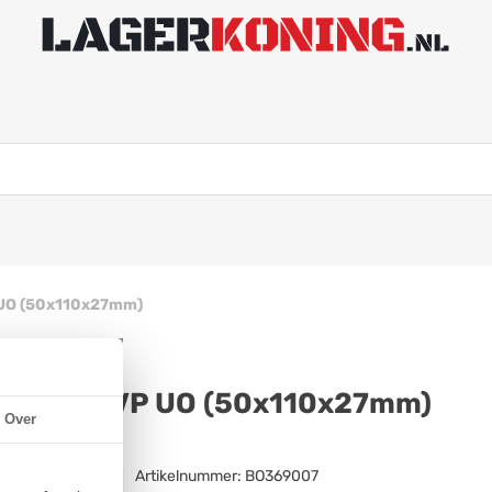
P UO (50x110x27mm)
 7310 B TVP UO (50x110x27mm)
Over
Artikelnummer:
BO369007