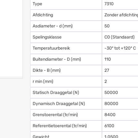
Type
7310
Afdichting
Zonder afdichtin
Asdiameter - d (mm)
50
Spelingsklasse
C0 (Standaard)
Temperatuurbereik
-30º tot +120º C
Buitendiameter - D (mm)
110
Dikte - B (mm)
27
r min (mm)
2
Statisch Draaggetal (N)
50000
Dynamisch Draaggetal (N)
80000
Grenstoerental (tr/min)
8400
Referentietoerental (tr/min)
6100
Gewicht
1.0500