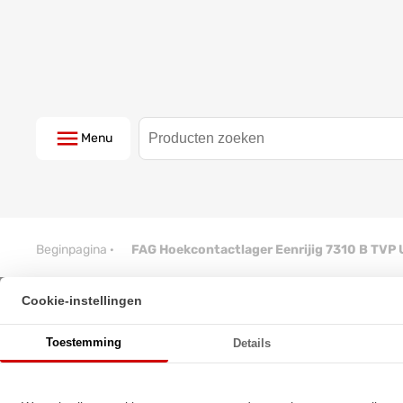
Menu
Beginpagina
·
FAG Hoekcontactlager Eenrijig 7310 B TV
Cookie-instellingen
FAG Hoekcontactlager Eenrijig
Toestemming
Details
★
★
★
★
★
★
★
★
★
★
Schrijf een review!