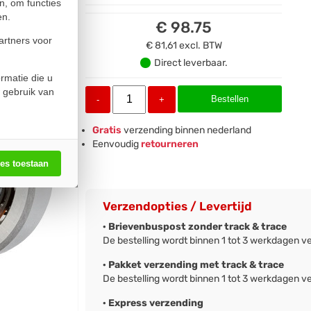
n, om functies
en.
€ 98.75
artners voor
€ 81,61
excl. BTW
Direct leverbaar.
rmatie die u
 gebruik van
Bestellen
-
+
Gratis
verzending binnen nederland
Eenvoudig
retourneren
les toestaan
Verzendopties / Levertijd
· Brievenbuspost zonder track & trace
De bestelling wordt binnen 1 tot 3 werkdagen v
· Pakket verzending met track & trace
De bestelling wordt binnen 1 tot 3 werkdagen v
· Express verzending