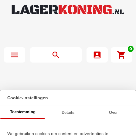
0
Cookie-instellingen
Beginpagina
·
FAG Insert Lager UK206 (25x62x26mm)
Toestemming
Details
Over
FAG Insert Lager UK206
We gebruiken cookies om content en advertenties te
(25x62x26mm)