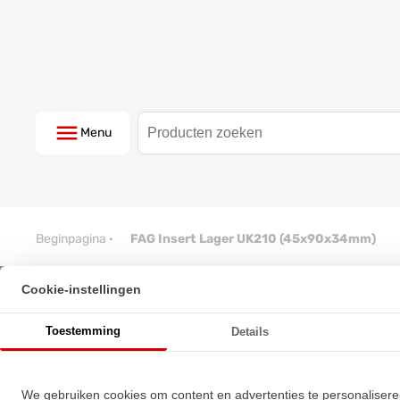
Menu
Beginpagina
·
FAG Insert Lager UK210 (45x90x34mm)
Cookie-instellingen
FAG Insert Lager UK210 (45x
Toestemming
Details
★
★
★
★
★
★
★
★
★
★
Schrijf een review!
We gebruiken cookies om content en advertenties te personalisere