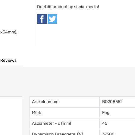
Deel dit product op social media!
90x34mm),
Reviews
Artikelnummer
BO208552
Merk
Fag
Asdiameter - d (mm)
45
Dynamisch Draaggetal (N)
37500