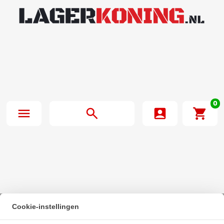
0
Cookie-instellingen
Beginpagina
·
FAG Kogellager 6213 C3 (65x120x23mm)