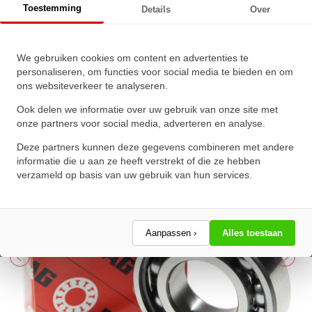
Toestemming
Details
Over
FAG Kogellager 6213 C3
We gebruiken cookies om content en advertenties te
(65x120x23mm)
personaliseren, om functies voor social media te bieden en om
ons websiteverkeer te analyseren.
★
★
★
★
★
★
★
★
★
★
Schrijf een review!
Ook delen we informatie over uw gebruik van onze site met
onze partners voor social media, adverteren en analyse.
Deze partners kunnen deze gegevens combineren met andere
informatie die u aan ze heeft verstrekt of die ze hebben
verzameld op basis van uw gebruik van hun services.
Aanpassen ›
Alles toestaan