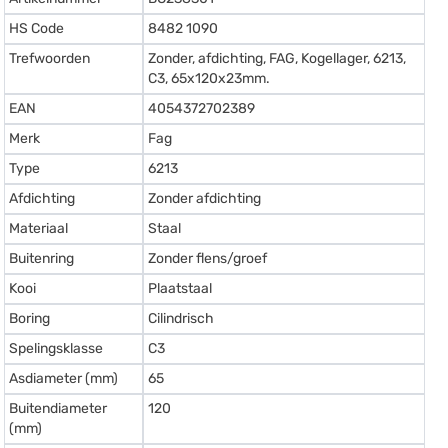
HS Code
8482 1090
Trefwoorden
Zonder, afdichting, FAG, Kogellager, 6213,
C3, 65x120x23mm.
EAN
4054372702389
Merk
Fag
Type
6213
Afdichting
Zonder afdichting
Materiaal
Staal
Buitenring
Zonder flens/groef
Kooi
Plaatstaal
Boring
Cilindrisch
Spelingsklasse
C3
Asdiameter (mm)
65
Buitendiameter
120
(mm)