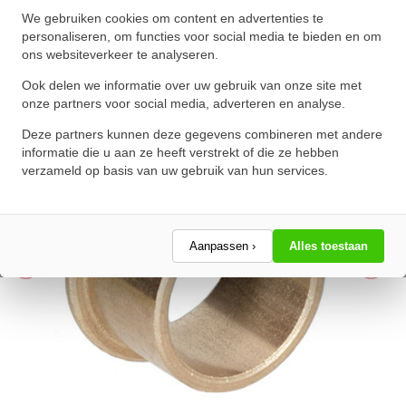
Flensglijlager Sinterbrons BP25
We gebruiken cookies om content en advertenties te
personaliseren, om functies voor social media te bieden en om
15x20x10/27x2mm
ons websiteverkeer te analyseren.
★
★
★
★
★
★
★
★
★
★
Ook delen we informatie over uw gebruik van onze site met
Schrijf een review!
onze partners voor social media, adverteren en analyse.
Deze partners kunnen deze gegevens combineren met andere
informatie die u aan ze heeft verstrekt of die ze hebben
verzameld op basis van uw gebruik van hun services.
Aanpassen ›
Alles toestaan