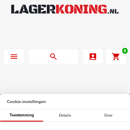
0
Cookie-instellingen
Beginpagina
·
Flensglijlager Sinterbrons BP25 15x20x10/27x2mm
Toestemming
Details
Over