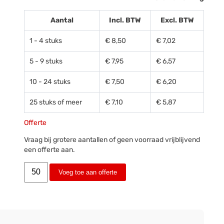
Aantal
Incl. BTW
Excl. BTW
1 - 4 stuks
€ 8,50
€ 7,02
5 - 9 stuks
€ 7,95
€ 6,57
10 - 24 stuks
€ 7,50
€ 6,20
25 stuks of meer
€ 7,10
€ 5,87
Offerte
Vraag bij grotere aantallen of geen voorraad vrijblijvend
een offerte aan.
Voeg toe aan offerte