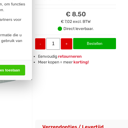
n, om functies
en.
€ 8.50
artners voor
€ 7,02
excl. BTW
Direct leverbaar.
rmatie die u
 gebruik van
Bestellen
-
+
Eenvoudig
retourneren
Meer kopen = meer
korting!
les toestaan
Verzendopties / Levertijd