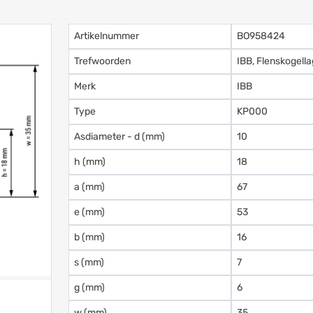
Artikelnummer
BO958424
Trefwoorden
IBB, Flenskogell
Merk
IBB
Type
KP000
Asdiameter - d (mm)
10
h (mm)
18
a (mm)
67
e (mm)
53
b (mm)
16
s (mm)
7
g (mm)
6
w (mm)
35