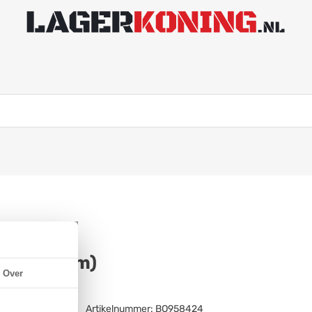
000 (10mm)
Over
Artikelnummer:
BO958424