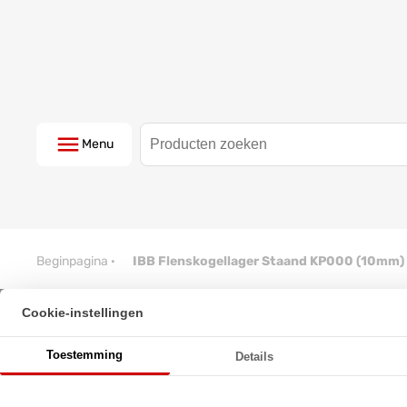
Menu
Beginpagina
·
IBB Flenskogellager Staand KP000 (10mm)
Cookie-instellingen
IBB Flenskogellager Staand KP
Toestemming
Details
★
★
★
★
★
★
★
★
★
★
Schrijf een review!