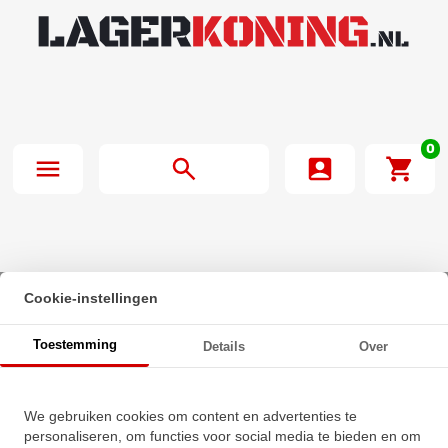
0
Cookie-instellingen
Beginpagina
·
GP 23A batterij 12V blister(1)
Toestemming
Details
Over
GP 23A batterij 12V blister(1)
We gebruiken cookies om content en advertenties te
★
★
★
★
★
★
★
★
★
★
personaliseren, om functies voor social media te bieden en om