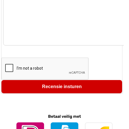
Recensie insturen
Betaal veilig met