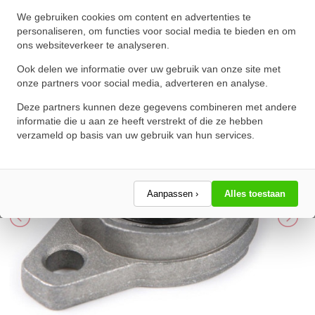
IBB Flenskogellager Ovaal
We gebruiken cookies om content en advertenties te
KFL000 (10mm)
personaliseren, om functies voor social media te bieden en om
ons websiteverkeer te analyseren.
★
★
★
★
★
★
★
★
★
★
Schrijf een review!
Ook delen we informatie over uw gebruik van onze site met
onze partners voor social media, adverteren en analyse.
Deze partners kunnen deze gegevens combineren met andere
informatie die u aan ze heeft verstrekt of die ze hebben
verzameld op basis van uw gebruik van hun services.
Aanpassen ›
Alles toestaan