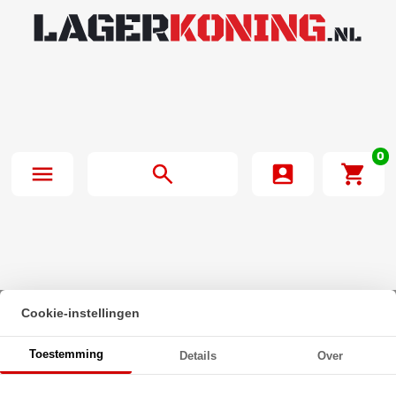
0
Cookie-instellingen
Beginpagina
·
IBB Flenskogellager Ovaal KFL000 (10mm)
Toestemming
Details
Over