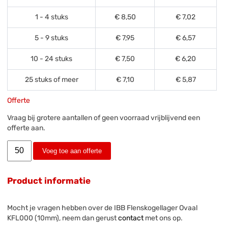
1 - 4 stuks
€ 8,50
€ 7,02
5 - 9 stuks
€ 7,95
€ 6,57
10 - 24 stuks
€ 7,50
€ 6,20
25 stuks of meer
€ 7,10
€ 5,87
Offerte
Vraag bij grotere aantallen of geen voorraad vrijblijvend een
offerte aan.
Voeg toe aan offerte
Product informatie
Mocht je vragen hebben over de IBB Flenskogellager Ovaal
KFL000 (10mm), neem dan gerust
contact
met ons op.