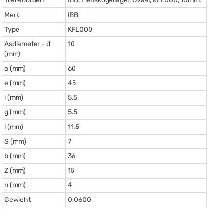
Trefwoorden
IBB, Flenskogellager, Ovaal, KFL000, 10mm.
Merk
IBB
Type
KFL000
Asdiameter - d
10
(mm)
a (mm)
60
e (mm)
45
i (mm)
5.5
g (mm)
5.5
l (mm)
11.5
S (mm)
7
b (mm)
36
Z (mm)
15
n (mm)
4
Gewicht
0.0600