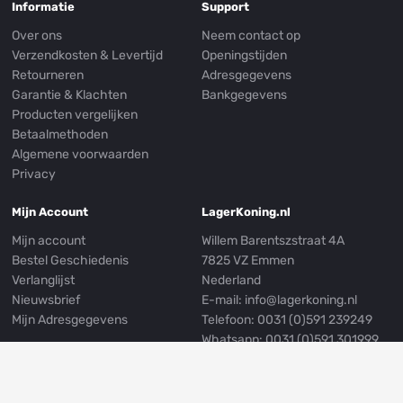
Informatie
Support
Over ons
Neem contact op
Verzendkosten & Levertijd
Openingstijden
Retourneren
Adresgegevens
Garantie & Klachten
Bankgegevens
Producten vergelijken
Betaalmethoden
Algemene voorwaarden
Privacy
Mijn Account
LagerKoning.nl
Mijn account
Willem Barentszstraat 4A
Bestel Geschiedenis
7825 VZ Emmen
Verlanglijst
Nederland
Nieuwsbrief
E-mail:
info@lagerkoning.nl
Mijn Adresgegevens
Telefoon: 0031 (0)591 239249
Whatsapp:
0031 (0)591 301999
Volg ons