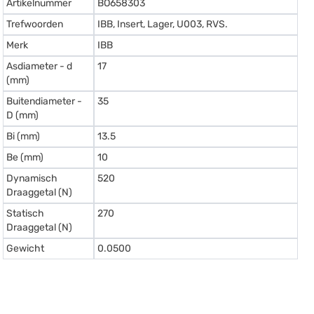
Artikelnummer
BO658303
Trefwoorden
IBB, Insert, Lager, U003, RVS.
Merk
IBB
Asdiameter - d
17
(mm)
Buitendiameter -
35
D (mm)
Bi (mm)
13.5
Be (mm)
10
Dynamisch
520
Draaggetal (N)
Statisch
270
Draaggetal (N)
Gewicht
0.0500