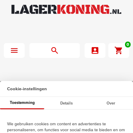
0
Cookie-instellingen
Beginpagina
·
IBB Insert Lager U003 RVS (17mm)
Toestemming
Details
Over
IBB Insert Lager U003 RVS
We gebruiken cookies om content en advertenties te
(17mm)
personaliseren, om functies voor social media te bieden en om