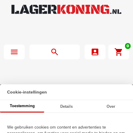
0
Cookie-instellingen
Beginpagina
·
IBB Insert Lager U006 RVS (30mm)
Toestemming
Details
Over
IBB Insert Lager U006 RVS
We gebruiken cookies om content en advertenties te
(30mm)