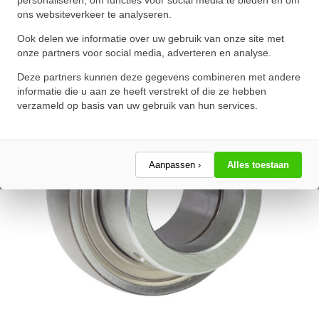
personaliseren, om functies voor social media te bieden en om
ons websiteverkeer te analyseren.
★
★
★
★
★
★
★
★
★
★
Schrijf een review!
Ook delen we informatie over uw gebruik van onze site met
onze partners voor social media, adverteren en analyse.
Deze partners kunnen deze gegevens combineren met andere
informatie die u aan ze heeft verstrekt of die ze hebben
verzameld op basis van uw gebruik van hun services.
Aanpassen ›
Alles toestaan