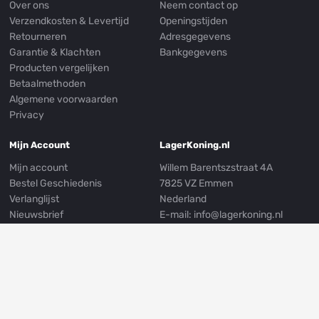
Over ons
Neem contact op
Verzendkosten & Levertijd
Openingstijden
Retourneren
Adresgegevens
Garantie & Klachten
Bankgegevens
Producten vergelijken
Betaalmethoden
Algemene voorwaarden
Privacy
Mijn Account
LagerKoning.nl
Mijn account
Willem Barentszstraat 4A
Bestel Geschiedenis
7825 VZ Emmen
Verlanglijst
Nederland
Nieuwsbrief
E-mail:
info@lagerkoning.nl
Mijn Adresgegevens
Telefoon: 0031 (0)591 239249
Whatsapp:
0031 (0)591 301999
Volg ons