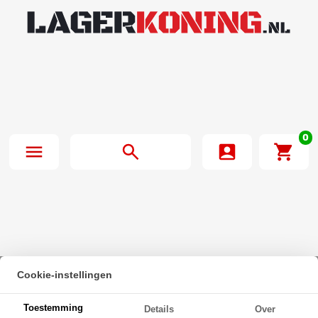
0
Cookie-instellingen
Beginpagina
·
IBB Kogellager 1641 ZZ (25.4x50.8x14.3mm)
Toestemming
Details
Over