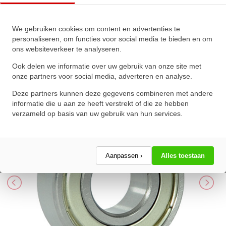
IBB Kogellager 1641 ZZ
We gebruiken cookies om content en advertenties te
personaliseren, om functies voor social media te bieden en om
(25.4x50.8x14.3mm)
ons websiteverkeer te analyseren.
★
★
★
★
★
★
★
★
★
★
Ook delen we informatie over uw gebruik van onze site met
Schrijf een review!
onze partners voor social media, adverteren en analyse.
Deze partners kunnen deze gegevens combineren met andere
informatie die u aan ze heeft verstrekt of die ze hebben
verzameld op basis van uw gebruik van hun services.
Aanpassen ›
Alles toestaan