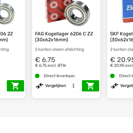
206 2Z
FAG Kogellager 6206 C ZZ
SKF Kogel
mm)
(30x62x16mm)
(30x62x1
hting
2 kanten stalen afdichting
2 kanten sta
€ 6.75
€ 20.9
€ 6,75
excl. BTW
€ 20,95
exc
.
Direct leverbaar.
Direct 
Vergelijken
Vergel