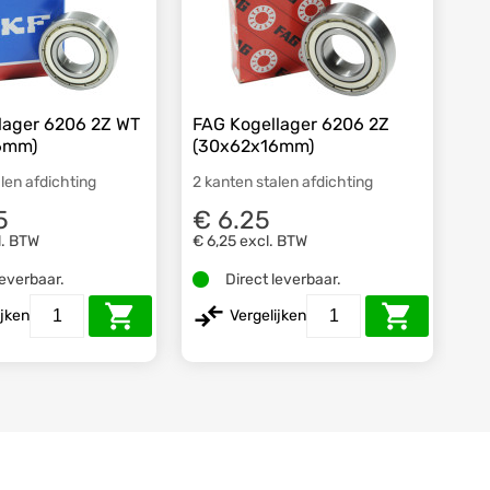
lager 6206 2Z WT
FAG Kogellager 6206 2Z
6mm)
(30x62x16mm)
len afdichting
2 kanten stalen afdichting
5
€ 6.25
l. BTW
€ 6,25
excl. BTW
leverbaar.
Direct leverbaar.
ijken
Vergelijken