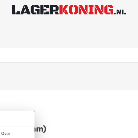
)
30x62x16mm)
Over