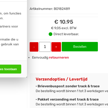
Artikelnummer:
BO182489
n, om functies
en.
€ 10.95
artners voor
€ 9,05
excl. BTW
Direct leverbaar.
rmatie die u
 gebruik van
Bestellen
-
+
Eenvoudig
retourneren
les toestaan
Verzendopties / Levertijd
· Brievenbuspost zonder track & trace
De bestelling wordt binnen 1 tot 3 werkdagen v
· Pakket verzending met track & trace
De bestelling wordt binnen 1 tot 3 werkdagen v