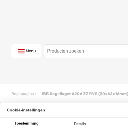
Menu
Beginpagina
·
IBB Kogellager 6206 ZZ RVS (30x62x16mm
Cookie-instellingen
IBB Kogellager 6206 ZZ RVS (
Toestemming
Details