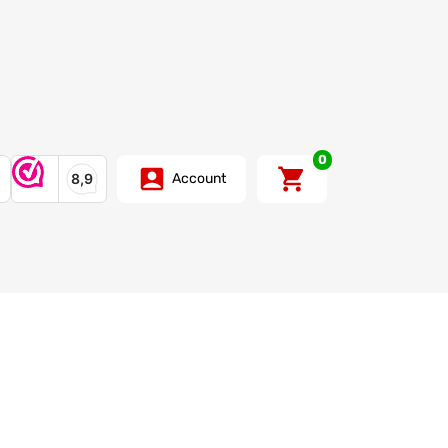
0
Account