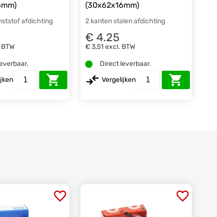
6mm)
(30x62x16mm)
nststof afdichting
2 kanten stalen afdichting
€ 4.25
. BTW
€ 3,51
excl. BTW
leverbaar.
Direct leverbaar.
ijken
Vergelijken