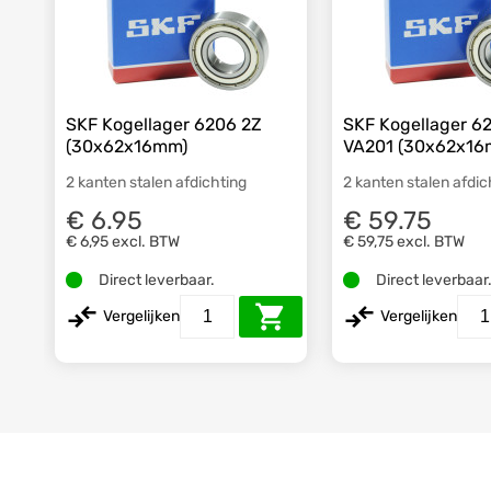
SKF Kogellager 6206 2Z
SKF Kogellager 6
(30x62x16mm)
VA201 (30x62x16
2 kanten stalen afdichting
2 kanten stalen afdic
€ 6.95
€ 59.75
€ 6,95
excl. BTW
€ 59,75
excl. BTW
Direct leverbaar.
Direct leverbaar
Vergelijken
Vergelijken