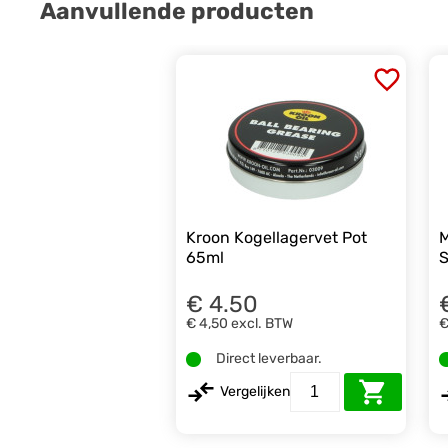
Aanvullende producten
Kroon Kogellagervet Pot
M
65ml
S
€ 4.50
€ 4,50
excl. BTW
€
Direct leverbaar.
Vergelijken