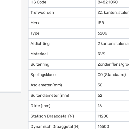
HS Code
8482 1090
Trefwoorden
ZZ, kanten, stale
Merk
IBB
Type
6206
Afdichting
2 kanten stalen a
Materiaal
RVS
Buitenring
Zonder flens/gro
Spelingsklasse
C0 (Standaard)
Asdiameter (mm)
30
Buitendiameter (mm)
62
Dikte (mm)
16
Statisch Draaggetal (N)
11200
Dynamisch Draaggetal (N)
16500