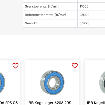
Grenstoerental (tr/min)
11000
Referentietoerental (tr/min)
26000
Gewicht
0.1990
206 2RS C3
IBB Kogellager 6206 2RS
IBB Kogel