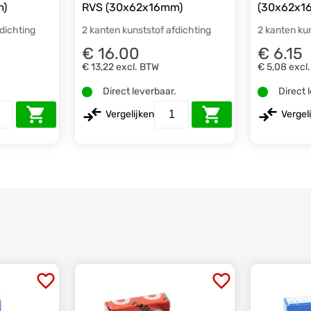
m)
RVS (30x62x16mm)
(30x62x1
fdichting
2 kanten kunststof afdichting
2 kanten ku
€ 16.00
€ 6.15
€ 13,22
excl. BTW
€ 5,08
excl
.
Direct leverbaar.
Direct 
Vergelijken
Vergel