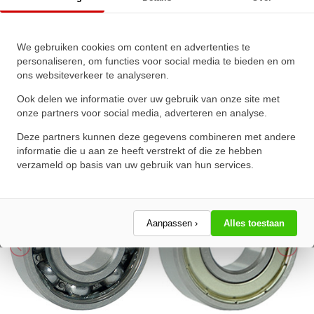
IBB Kogellager 6301 Z TN
We gebruiken cookies om content en advertenties te
(12x37x12mm)
personaliseren, om functies voor social media te bieden en om
ons websiteverkeer te analyseren.
★
★
★
★
★
★
★
★
★
★
Schrijf een review!
Ook delen we informatie over uw gebruik van onze site met
onze partners voor social media, adverteren en analyse.
Deze partners kunnen deze gegevens combineren met andere
informatie die u aan ze heeft verstrekt of die ze hebben
verzameld op basis van uw gebruik van hun services.
Aanpassen ›
Alles toestaan