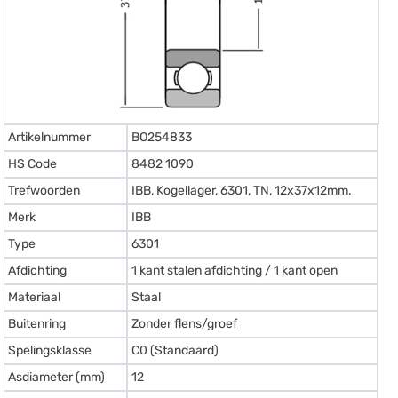
Artikelnummer
BO254833
HS Code
8482 1090
Trefwoorden
IBB, Kogellager, 6301, TN, 12x37x12mm.
Merk
IBB
Type
6301
Afdichting
1 kant stalen afdichting / 1 kant open
Materiaal
Staal
Buitenring
Zonder flens/groef
Spelingsklasse
C0 (Standaard)
Asdiameter (mm)
12