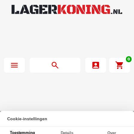
0
Cookie-instellingen
Beginpagina
·
IBB Kogellager 6301 Z TN (12x37x12mm)
Toestemming
Details
Over