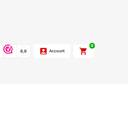
0
Account