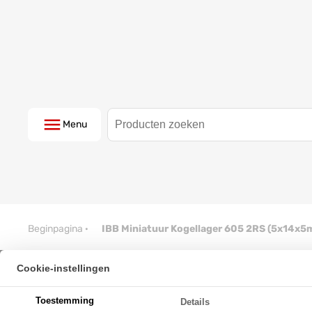
Menu
Beginpagina
·
IBB Miniatuur Kogellager 605 2RS (5x14x
Cookie-instellingen
IBB Miniatuur Kogellager 605 
Toestemming
Details