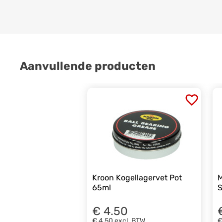
Aanvullende producten
Kroon Kogellagervet Pot
M
65ml
S
€ 4.50
€ 4,50
excl. BTW
€