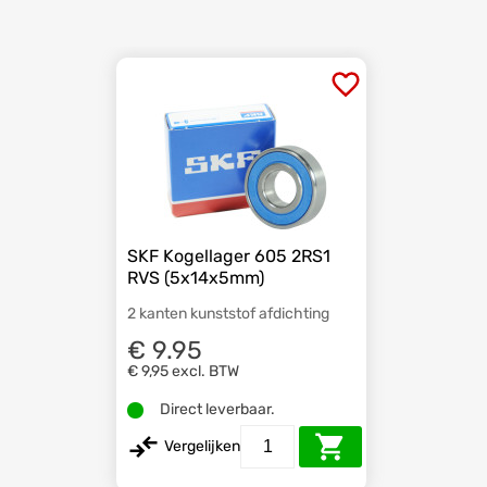
SKF Kogellager 605 2RS1
RVS (5x14x5mm)
2 kanten kunststof afdichting
€ 9.95
€ 9,95
excl. BTW
Direct leverbaar.
Vergelijken