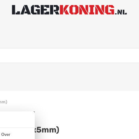
5mm)
2RS (5x14x5mm)
Over