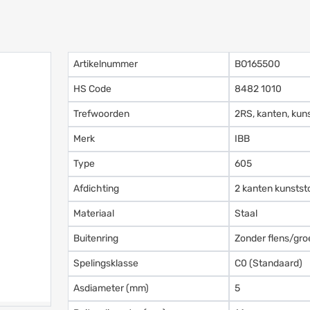
Artikelnummer
BO165500
HS Code
8482 1010
Trefwoorden
2RS, kanten, kuns
Merk
IBB
Type
605
Afdichting
2 kanten kunstst
Materiaal
Staal
Buitenring
Zonder flens/gro
Spelingsklasse
C0 (Standaard)
Asdiameter (mm)
5