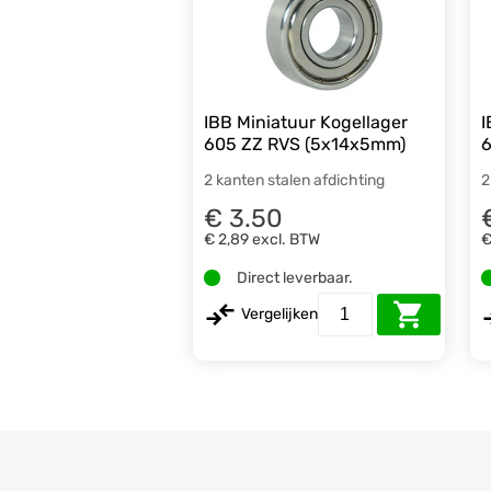
IBB Miniatuur Kogellager
I
605 ZZ RVS (5x14x5mm)
6
2 kanten stalen afdichting
2
€ 3.50
€ 2,89
excl. BTW
€
Direct leverbaar.
Vergelijken