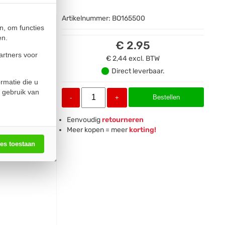
Artikelnummer:
BO165500
n, om functies
en.
€ 2.95
artners voor
€ 2,44
excl. BTW
Direct leverbaar.
rmatie die u
 gebruik van
Bestellen
-
+
Eenvoudig
retourneren
Meer kopen = meer
korting!
les toestaan