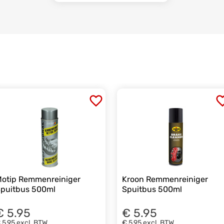
otip Remmenreiniger
Kroon Remmenreiniger
puitbus 500ml
Spuitbus 500ml
€ 5.95
€ 5.95
 5,95
excl. BTW
€ 5,95
excl. BTW