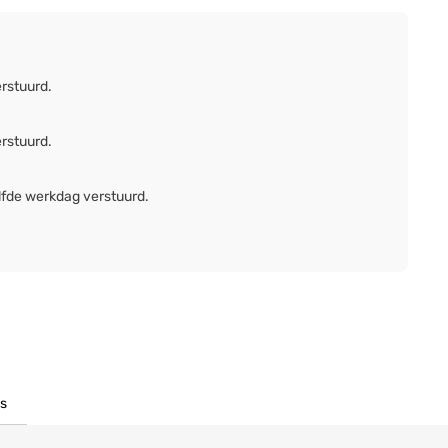
erstuurd.
erstuurd.
lfde werkdag verstuurd.
s