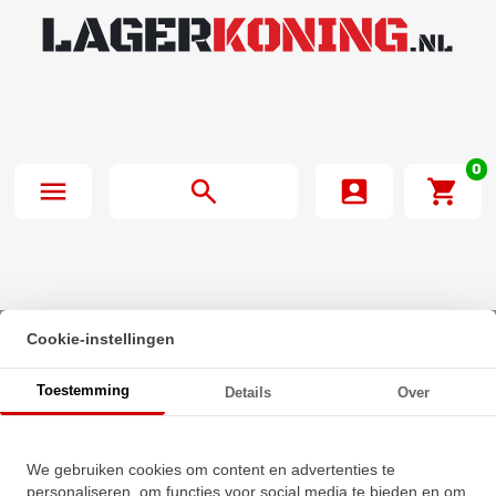
0
Cookie-instellingen
Beginpagina
·
IBB Stangkop GIKR25 PB (25x60x31mm)
Toestemming
Details
Over
IBB Stangkop GIKR25 PB
We gebruiken cookies om content en advertenties te
(25x60x31mm)
personaliseren, om functies voor social media te bieden en om