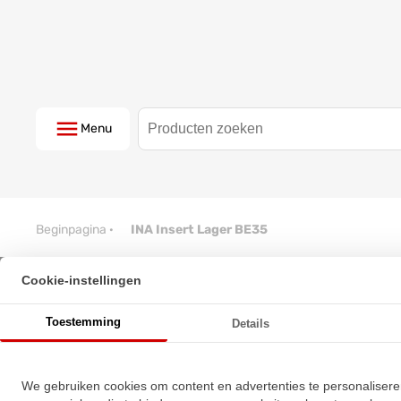
Menu
Beginpagina
·
INA Insert Lager BE35
Cookie-instellingen
INA Insert Lager BE35
Toestemming
Details
★
★
★
★
★
★
★
★
★
★
Schrijf een review!
We gebruiken cookies om content en advertenties te personalisere