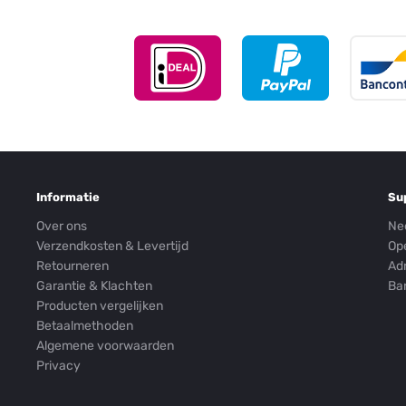
Informatie
Su
Over ons
Ne
Verzendkosten & Levertijd
Op
Retourneren
Ad
Garantie & Klachten
Ba
Producten vergelijken
Betaalmethoden
Algemene voorwaarden
Privacy