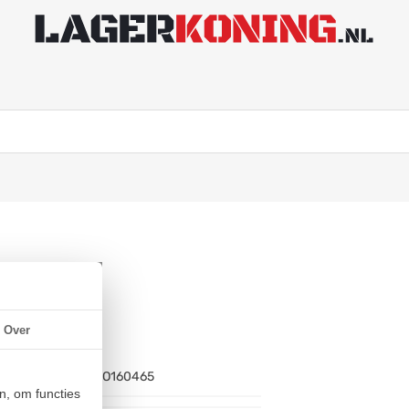
Over
Artikelnummer:
BO160465
n, om functies