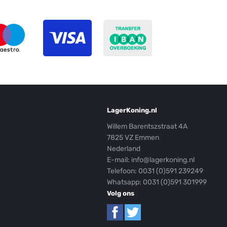
LagerKoning.nl
Willem Barentszstraat 4A
7825 VZ Emmen
Nederland
E-mail:
info@lagerkoning.nl
Telefoon: 0031 (0)591 239249
Whatsapp:
0031 (0)591 301999
Volg ons