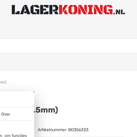
mm)
(25x52x44.5mm)
Over
Artikelnummer:
BO356333
n, om functies