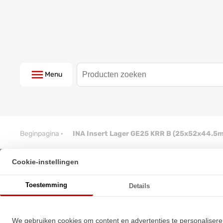
Menu
Beginpagina
·
INA Insert Lager GE25 KRR B (25x52x44.5
Cookie-instellingen
INA Insert Lager GE25 KRR B 
Toestemming
Details
★
★
★
★
★
★
★
★
★
★
Schrijf een review!
We gebruiken cookies om content en advertenties te personalisere