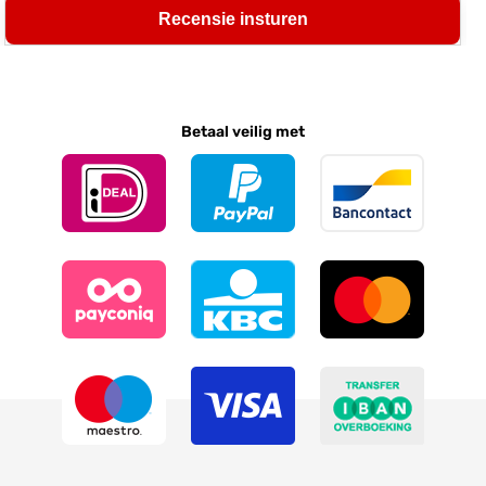
Recensie insturen
Betaal veilig met