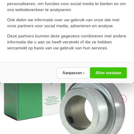
personaliseren, om functies voor social media te bieden en om
FA125.5 (30x62x48.5mm)
ons websiteverkeer te analyseren.
★
★
★
★
★
★
★
★
★
★
Ook delen we informatie over uw gebruik van onze site met
Schrijf een review!
onze partners voor social media, adverteren en analyse.
Deze partners kunnen deze gegevens combineren met andere
informatie die u aan ze heeft verstrekt of die ze hebben
verzameld op basis van uw gebruik van hun services.
Aanpassen ›
Alles toestaan