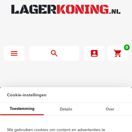
0
Cookie-instellingen
Beginpagina
·
INA Insert Lager GE30 KRR B FA125.5 (30x62x48.5mm)
Toestemming
Details
Over
INA Insert Lager GE30 KRR B
We gebruiken cookies om content en advertenties te