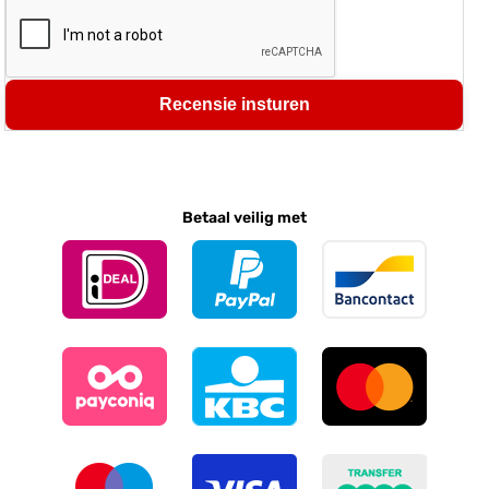
Recensie insturen
Betaal veilig met