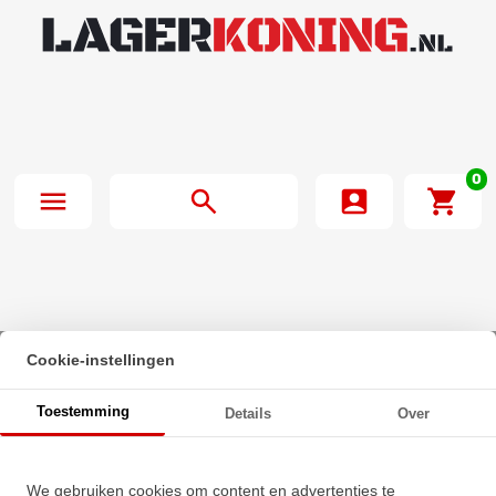
0
Cookie-instellingen
Beginpagina
·
INA Insert Lager GE50 KRR B (50x90x62.8mm)
Toestemming
Details
Over
INA Insert Lager GE50 KRR B
We gebruiken cookies om content en advertenties te