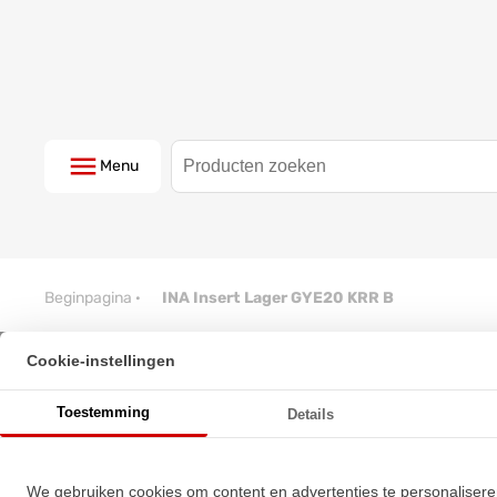
Menu
Beginpagina
·
INA Insert Lager GYE20 KRR B
Cookie-instellingen
INA Insert Lager GYE20 KRR B
Toestemming
Details
★
★
★
★
★
★
★
★
★
★
Schrijf een review!
We gebruiken cookies om content en advertenties te personalisere