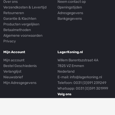
Over ons
Neem contact op
Verzendkosten & Levertijd
Openingstijden
Retourneren
Adresgegevens
Garantie & Klachten
Bankgegevens
Producten vergelijken
Betaalmethoden
Algemene voorwaarden
Privacy
Mijn Account
LagerKoning.nl
Mijn account
Willem Barentszstraat 4A
Bestel Geschiedenis
7825 VZ Emmen
Verlanglijst
Nederland
Nieuwsbrief
E-mail:
info@lagerkoning.nl
Mijn Adresgegevens
Telefoon: 0031 (0)591 239249
Whatsapp:
0031 (0)591 301999
Volg ons