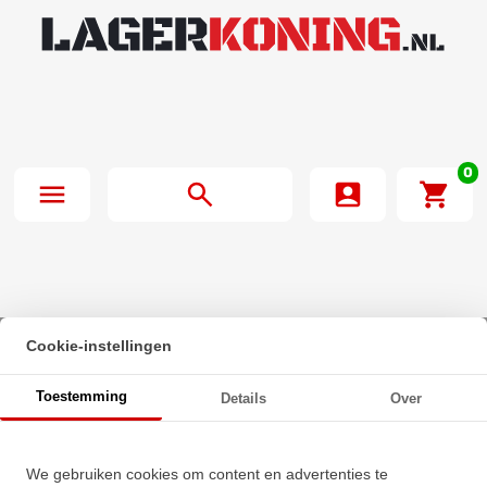
0
Cookie-instellingen
Beginpagina
·
INA Insert Lager GYE60 KRR B
Toestemming
Details
Over
INA Insert Lager GYE60 KRR B
We gebruiken cookies om content en advertenties te