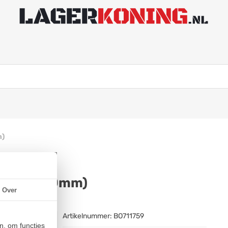
m)
 FA107 (30mm)
Over
Artikelnummer:
BO711759
n, om functies