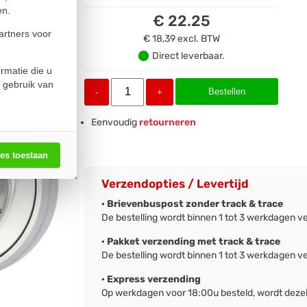
en.
€ 22.25
artners voor
€ 18,39
excl. BTW
Direct leverbaar.
rmatie die u
 gebruik van
Bestellen
-
+
Eenvoudig
retourneren
les toestaan
Verzendopties / Levertijd
· Brievenbuspost zonder track & trace
De bestelling wordt binnen 1 tot 3 werkdagen v
· Pakket verzending met track & trace
De bestelling wordt binnen 1 tot 3 werkdagen v
· Express verzending
Op werkdagen voor 18:00u besteld, wordt deze