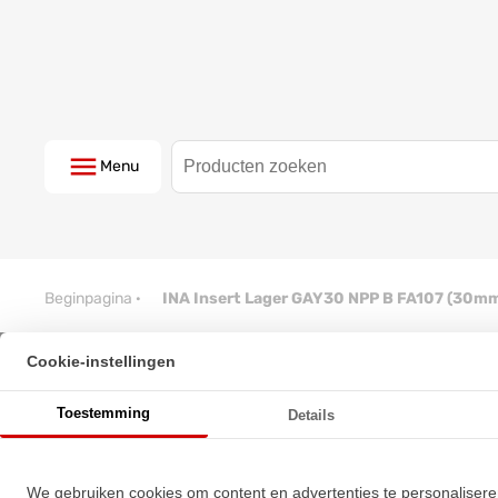
Menu
Beginpagina
·
INA Insert Lager GAY30 NPP B FA107 (30m
Cookie-instellingen
INA Insert Lager GAY30 NPP B
Toestemming
Details
★
★
★
★
★
★
★
★
★
★
Schrijf een review!
We gebruiken cookies om content en advertenties te personalisere