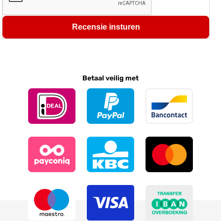
Recensie insturen
Betaal veilig met