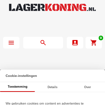
0
Cookie-instellingen
Beginpagina
·
INA Insert Lager GAY50 NPP B (50mm)
Toestemming
Details
Over
INA Insert Lager GAY50 NPP B
We gebruiken cookies om content en advertenties te