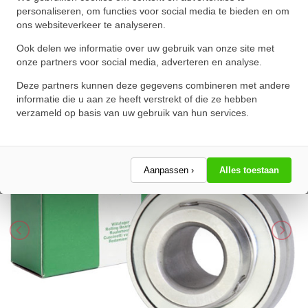
personaliseren, om functies voor social media te bieden en om
VA HLA (25x52x34.1mm)
ons websiteverkeer te analyseren.
★
★
★
★
★
★
★
★
★
★
Ook delen we informatie over uw gebruik van onze site met
Schrijf een review!
onze partners voor social media, adverteren en analyse.
Deze partners kunnen deze gegevens combineren met andere
informatie die u aan ze heeft verstrekt of die ze hebben
verzameld op basis van uw gebruik van hun services.
Aanpassen ›
Alles toestaan