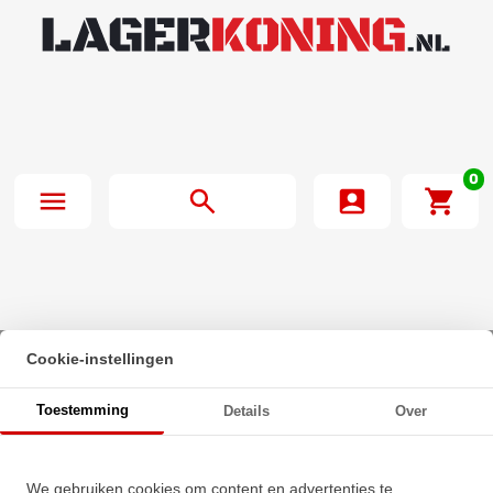
0
Cookie-instellingen
Beginpagina
·
INA Insert Lager GYE25 KRR B VA HLA (25x52x34.1mm)
Toestemming
Details
Over
INA Insert Lager GYE25 KRR B
We gebruiken cookies om content en advertenties te