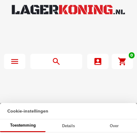
0
Cookie-instellingen
Beginpagina
·
INA Lagerblok Ovaal PCJT55 (55mm)
Toestemming
Details
Over