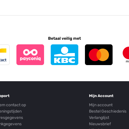
Betaal veilig met
pport
Mijn Account
em contact op
Mijn account
eningstijden
Bestel Geschiedenis
resgegevens
Verlanglijst
nkgegevens
Nieuwsbrief