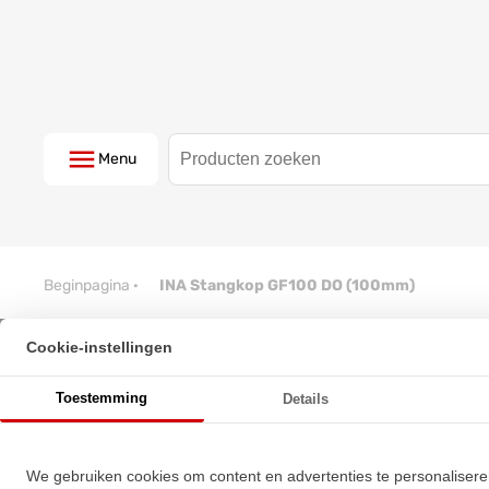
Menu
Beginpagina
·
INA Stangkop GF100 DO (100mm)
Cookie-instellingen
INA Stangkop GF100 DO (100m
Toestemming
Details
★
★
★
★
★
★
★
★
★
★
Schrijf een review!
We gebruiken cookies om content en advertenties te personalisere