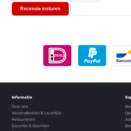
Recensie insturen
Informatie
Su
Over ons
Ne
Verzendkosten & Levertijd
Op
Retourneren
Ad
Garantie & Klachten
Ba