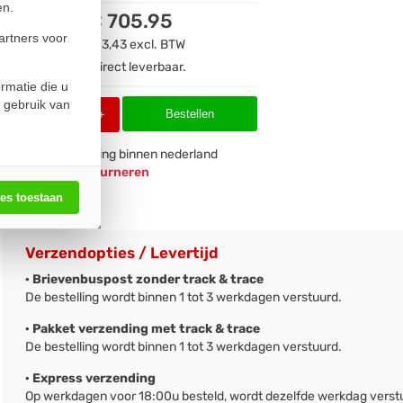
en.
€ 705.95
artners voor
€ 583,43
excl. BTW
Direct leverbaar.
rmatie die u
 gebruik van
Bestellen
-
+
Gratis
verzending binnen nederland
Eenvoudig
retourneren
les toestaan
Verzendopties / Levertijd
· Brievenbuspost zonder track & trace
De bestelling wordt binnen 1 tot 3 werkdagen verstuurd.
· Pakket verzending met track & trace
De bestelling wordt binnen 1 tot 3 werkdagen verstuurd.
· Express verzending
Op werkdagen voor 18:00u besteld, wordt dezelfde werkdag verst