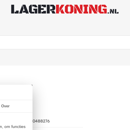
m)
Over
Artikelnummer:
BO488276
n, om functies