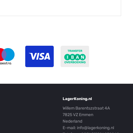
LagerKoning.nl
Willem Barentszstraat 4A
7825 VZ Emmen
Nederland
E-mail:
info@lagerkoning.nl