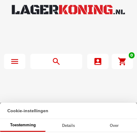
0
Cookie-instellingen
Beginpagina
·
INA Lagerblok Ovaal PCFT15 (15mm)
Toestemming
Details
Over