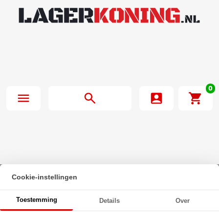
0
Cookie-instellingen
Beginpagina
·
INA Lagerblok Ovaal PCFT25 (25mm)
Toestemming
Details
Over