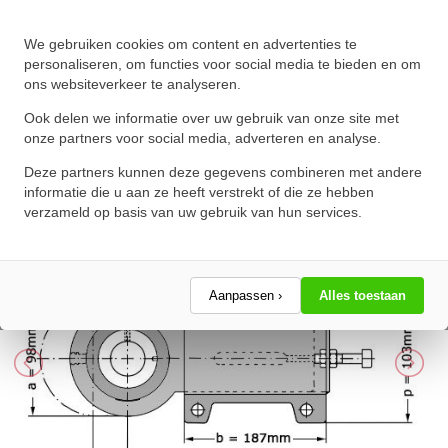
INA Lagerblok Span PHUSE35 XL
We gebruiken cookies om content en advertenties te
(35mm)
personaliseren, om functies voor social media te bieden en om
ons websiteverkeer te analyseren.
★
★
★
★
★
★
★
★
★
★
Schrijf een review!
Ook delen we informatie over uw gebruik van onze site met
onze partners voor social media, adverteren en analyse.
Deze partners kunnen deze gegevens combineren met andere
informatie die u aan ze heeft verstrekt of die ze hebben
verzameld op basis van uw gebruik van hun services.
Aanpassen ›
Alles toestaan