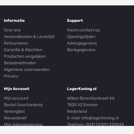
Informatie
Support
Over ons
Neem contact op
Verzendkosten & Levertijd
Openingstijden
Retourneren
Adresgegevens
Garantie & Klachten
Bankgegevens
Producten vergelijken
Betaalmethoden
Algemene voorwaarden
Privacy
Mijn Account
LagerKoning.nl
Mijn account
Willem Barentszstraat 4A
Bestel Geschiedenis
7825 VZ Emmen
Verlanglijst
Nederland
Nieuwsbrief
E-mail:
info@lagerkoning.nl
Mijn Adresgegevens
Telefoon: 0031 (0)591 239249
Whatsapp:
0031 (0)591 301999