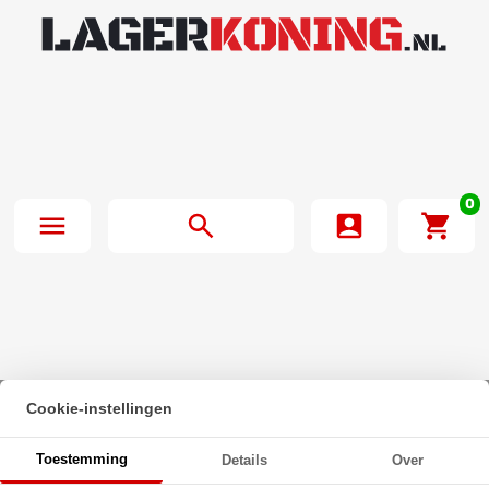
0
Cookie-instellingen
Beginpagina
·
INA Lagerblok Span PHUSE35 XL (35mm)
Toestemming
Details
Over