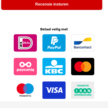
Recensie insturen
Betaal veilig met