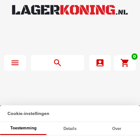
0
Cookie-instellingen
Beginpagina
·
INA Lagerblok Rond PMEY60 N (60mm)
Toestemming
Details
Over