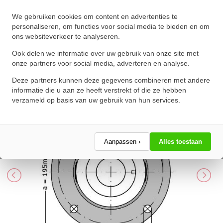
INA Lagerblok Rond PMEY60 N
We gebruiken cookies om content en advertenties te
(60mm)
personaliseren, om functies voor social media te bieden en om
ons websiteverkeer te analyseren.
★
★
★
★
★
★
★
★
★
★
Schrijf een review!
Ook delen we informatie over uw gebruik van onze site met
onze partners voor social media, adverteren en analyse.
Deze partners kunnen deze gegevens combineren met andere
informatie die u aan ze heeft verstrekt of die ze hebben
verzameld op basis van uw gebruik van hun services.
Aanpassen ›
Alles toestaan