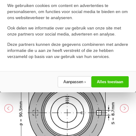
INA Lagerblok Plaatstaal Rond
We gebruiken cookies om content en advertenties te
personaliseren, om functies voor social media te bieden en om
RAY30 (30mm)
ons websiteverkeer te analyseren.
★
★
★
★
★
★
★
★
★
★
Ook delen we informatie over uw gebruik van onze site met
Schrijf een review!
onze partners voor social media, adverteren en analyse.
Deze partners kunnen deze gegevens combineren met andere
informatie die u aan ze heeft verstrekt of die ze hebben
verzameld op basis van uw gebruik van hun services.
Aanpassen ›
Alles toestaan