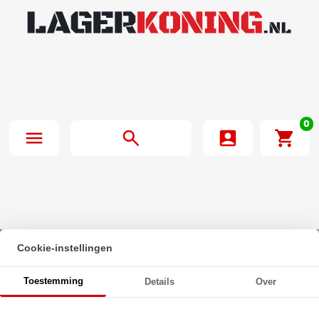
0
Cookie-instellingen
Beginpagina
·
INA Lagerblok Plaatstaal Rond RAY30 (30mm)
Toestemming
Details
Over