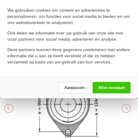
INA Lagerblok Ovaal RCJTA25 N
We gebruiken cookies om content en advertenties te
(25mm)
personaliseren, om functies voor social media te bieden en om
ons websiteverkeer te analyseren.
★
★
★
★
★
★
★
★
★
★
Schrijf een review!
Ook delen we informatie over uw gebruik van onze site met
onze partners voor social media, adverteren en analyse.
Deze partners kunnen deze gegevens combineren met andere
informatie die u aan ze heeft verstrekt of die ze hebben
verzameld op basis van uw gebruik van hun services.
Aanpassen ›
Alles toestaan