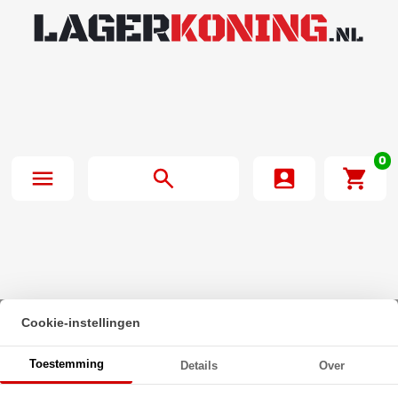
0
Cookie-instellingen
Beginpagina
·
INA Lagerblok Ovaal RCJTA25 N (25mm)
Toestemming
Details
Over