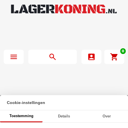
0
Cookie-instellingen
Beginpagina
·
INA Lagerblok Rond RFE40 XL (40mm)
Toestemming
Details
Over