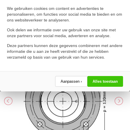
INA Lagerblok Rond RFE40 XL
We gebruiken cookies om content en advertenties te
(40mm)
personaliseren, om functies voor social media te bieden en om
ons websiteverkeer te analyseren.
★
★
★
★
★
★
★
★
★
★
Schrijf een review!
Ook delen we informatie over uw gebruik van onze site met
onze partners voor social media, adverteren en analyse.
Deze partners kunnen deze gegevens combineren met andere
informatie die u aan ze heeft verstrekt of die ze hebben
verzameld op basis van uw gebruik van hun services.
Aanpassen ›
Alles toestaan