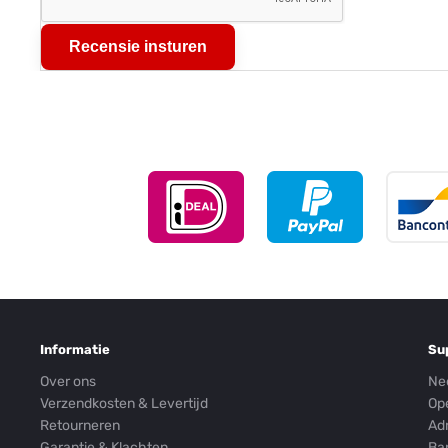
Recensie insturen
Informatie
Su
Over ons
Ne
Verzendkosten & Levertijd
Op
Retourneren
Ad
Garantie & Klachten
Ba