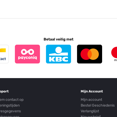
Betaal veilig met
pport
Mijn Account
em contact op
Mijn account
eningstijden
Bestel Geschiedenis
resgegevens
Verlanglijst
nkgegevens
Nieuwsbrief