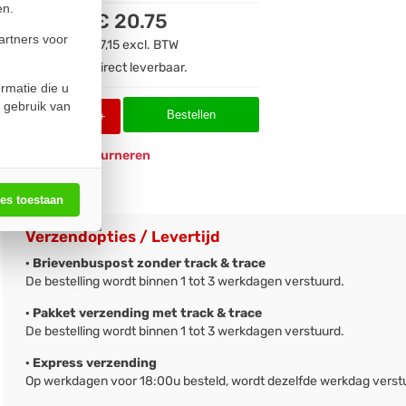
en.
€ 20.75
artners voor
€ 17,15
excl. BTW
Direct leverbaar.
rmatie die u
 gebruik van
Bestellen
-
+
Eenvoudig
retourneren
les toestaan
Verzendopties / Levertijd
· Brievenbuspost zonder track & trace
De bestelling wordt binnen 1 tot 3 werkdagen verstuurd.
· Pakket verzending met track & trace
De bestelling wordt binnen 1 tot 3 werkdagen verstuurd.
· Express verzending
Op werkdagen voor 18:00u besteld, wordt dezelfde werkdag verst