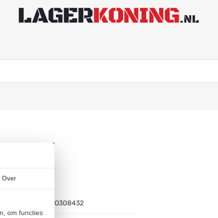
 (25mm)
Over
Artikelnummer:
BO308432
n, om functies