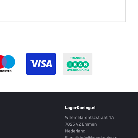
LagerKoning.nl
Willem Barentszstraat 4A
7825 VZ Emmen
Nederland
E-mail:
info@lagerkoning.nl