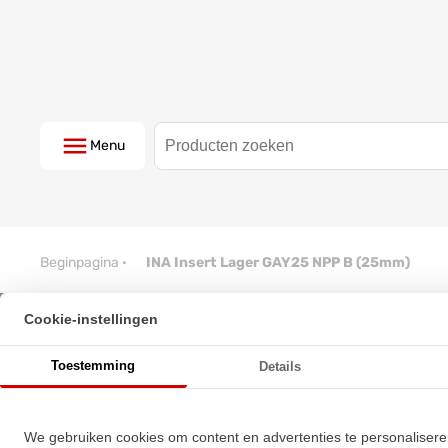
Menu
Beginpagina
·
INA Insert Lager GAY25 NPP B (25mm)
Cookie-instellingen
INA Insert Lager GAY25 NPP B
Toestemming
Details
★
★
★
★
★
★
★
★
★
★
Schrijf een review!
We gebruiken cookies om content en advertenties te personalisere