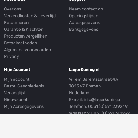
Over ons
Neem contact op
Verzendkosten & Levertijd
Openingstijden
Retourneren
Adresgegevens
Garantie & Klachten
Bankgegevens
Producten vergelijken
Betaalmethoden
Algemene voorwaarden
Privacy
Mijn Account
LagerKoning.nl
Mijn account
Willem Barentszstraat 4A
Bestel Geschiedenis
7825 VZ Emmen
Verlanglijst
Nederland
Nieuwsbrief
E-mail:
info@lagerkoning.nl
Mijn Adresgegevens
Telefoon: 0031 (0)591 239249
Whatsapp:
0031 (0)591 301999
Volg ons