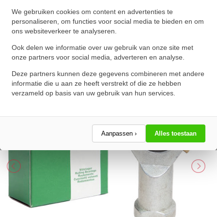
INA Stangkop GIR25 DO 2RS
We gebruiken cookies om content en advertenties te
(25x64x20mm)
personaliseren, om functies voor social media te bieden en om
ons websiteverkeer te analyseren.
★
★
★
★
★
★
★
★
★
★
Schrijf een review!
Ook delen we informatie over uw gebruik van onze site met
onze partners voor social media, adverteren en analyse.
Deze partners kunnen deze gegevens combineren met andere
informatie die u aan ze heeft verstrekt of die ze hebben
verzameld op basis van uw gebruik van hun services.
Aanpassen ›
Alles toestaan