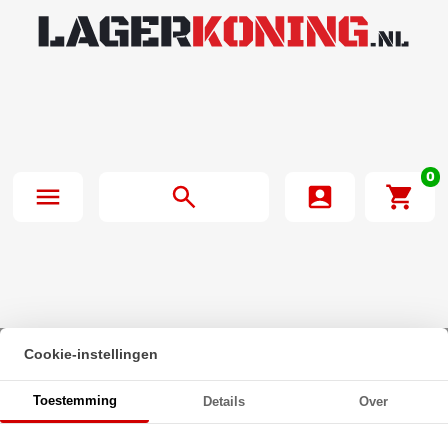
0
Cookie-instellingen
Beginpagina
·
INA Stangkop GIR25 DO 2RS (25x64x20mm)
Toestemming
Details
Over