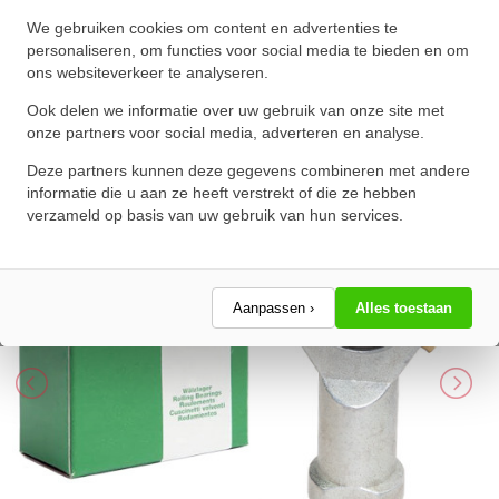
INA Stangkop GIR35 DO 2RS
We gebruiken cookies om content en advertenties te
(35x82x25mm)
personaliseren, om functies voor social media te bieden en om
ons websiteverkeer te analyseren.
★
★
★
★
★
★
★
★
★
★
Schrijf een review!
Ook delen we informatie over uw gebruik van onze site met
onze partners voor social media, adverteren en analyse.
Deze partners kunnen deze gegevens combineren met andere
informatie die u aan ze heeft verstrekt of die ze hebben
verzameld op basis van uw gebruik van hun services.
Aanpassen ›
Alles toestaan