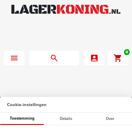
0
Cookie-instellingen
Beginpagina
·
INA Stangkop GIR35 DO 2RS (35x82x25mm)
Toestemming
Details
Over