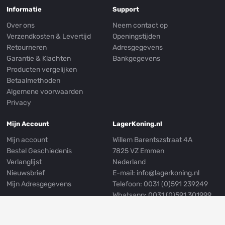
Informatie
Support
Over ons
Neem contact op
Verzendkosten & Levertijd
Openingstijden
Retourneren
Adresgegevens
Garantie & Klachten
Bankgegevens
Producten vergelijken
Betaalmethoden
Algemene voorwaarden
Privacy
Mijn Account
LagerKoning.nl
Mijn account
Willem Barentszstraat 4A
Bestel Geschiedenis
7825 VZ Emmen
Verlanglijst
Nederland
Nieuwsbrief
E-mail:
info@lagerkoning.nl
Mijn Adresgegevens
Telefoon: 0031 (0)591 239249
Whatsapp:
0031 (0)591 301999
Volg ons